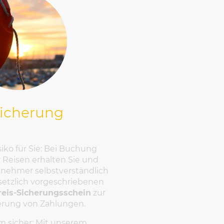
sicherung
siko für Sie: Bei Buchung
 Reisen erhalten Sie und
ilnehmer selbstverständlich
etzlich vorgeschriebenen
reis-Sicherungsschein
zur
erung von Zahlungen.
 sicher: Mit unserem