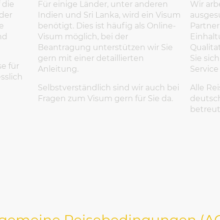
 die
Für einige Länder, unter anderen
Wir arb
 der
Indien und Sri Lanka, wird ein Visum
ausges
e
benötigt. Dies ist häufig als Online-
Partner
nd
Visum möglich, bei der
Einhalt
Beantragung unterstützen wir Sie
Qualita
gern mit einer detaillierten
Sie sic
se für
Anleitung.
Service
sslich
Selbstverständlich sind wir auch bei
Alle Re
Fragen zum Visum gern für Sie da.
deutsch
betreut