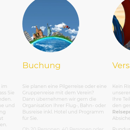
Buchung
Ver
Sie planen eine Pilgerreise oder eine
Kein Ri
e im
Gruppenreise mit dem Verein?
unserer
ass Sie
Dann übernehmen wir gern die
Ihre Te
nden.
Organisation Ihrer Flug-, Bahn- oder
den ges
he und
Busreise inkl. Hotel und Programm
Reisep
ung
für Sie.
Absich
ut
nen.
Ob 20 Personen, 40 Personen oder
Rundum