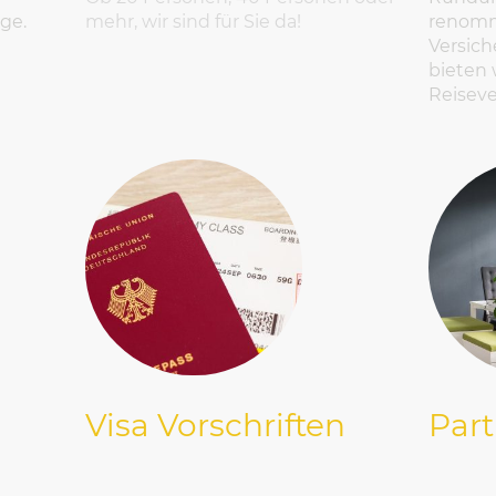
mehr, wir sind für Sie da!
renomm
ge.
Versic
bieten 
Reisev
Visa Vorschriften
Part