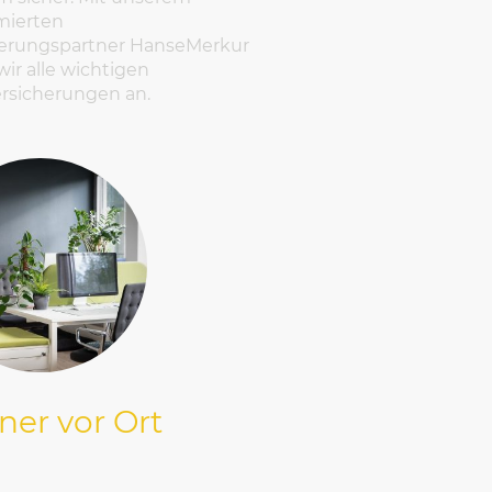
ierten
herungspartner HanseMerkur
wir alle wichtigen
ersicherungen an.
ner vor Ort