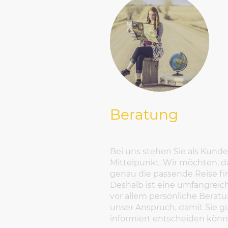
Beratung
Bei uns stehen Sie als Kund
Mittelpunkt. Wir möchten, d
genau die passende Reise fi
Deshalb ist eine umfangreic
vor allem persönliche Berat
unser Anspruch, damit Sie g
informiert entscheiden kön